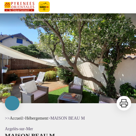
MAISON BEAU M
Pyrénées-Orientales Le Département
jardinarbore_66G200802_1 - @gitesdefrance66
Imprimer
>>
Accueil
>
Hébergement
>
MAISON BEAU M
Argelès-sur-Mer
MAISON BEAU M