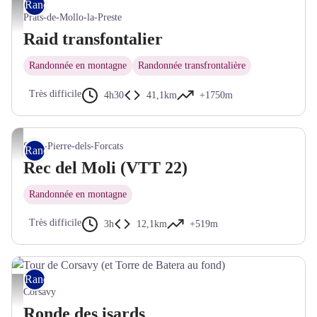
Rando VTT
Descente vers Prats-de-Mollo, vue sur le Fort - © Frédéric Maler - CC Haut Vallespir
Prats-de-Mollo-la-Preste
Raid transfontalier
Randonnée en montagne
Randonnée transfrontalière
Très difficile
4h30
41,1km
+1750m
© service APN
Saint-Pierre-dels-Forcats
Rando VTT
Rec del Moli (VTT 22)
Randonnée en montagne
Très difficile
3h
12,1km
+519m
Rando VTT
Tour de Corsavy (et Torre de Batera au fond) - © CC Haut Vallespir
Corsavy
Ronde des isards