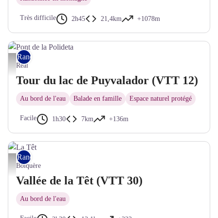
Très difficile
2h45
21,4km
+1078m
Rando VTT
Pont de la Polideta - © CC Pyrénées Catalanes
Réal
Tour du lac de Puyvalador (VTT 12)
Au bord de l'eau
Balade en famille
Espace naturel protégé
Facile
1h30
7km
+136m
Rando VTT
La Têt - © Bernard Frankel - CD66
Bolquère
Vallée de la Têt (VTT 30)
Au bord de l'eau