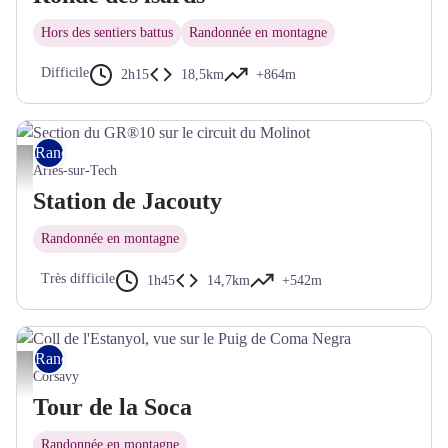
Hors des sentiers battus
Randonnée en montagne
Difficile
2h15
18,5km
+864m
Rando VTT
Section du GR®10 sur le circuit du Molinot - © CC Haut Vallespir
Arles-sur-Tech
Station de Jacouty
Randonnée en montagne
Très difficile
1h45
14,7km
+542m
Rando VTT
Coll de l'Estanyol, vue sur le Puig de Coma Negra - © CC Haut Vallespir
Corsavy
Tour de la Soca
Randonnée en montagne