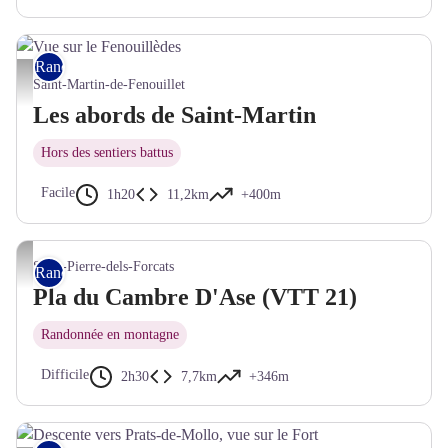
Rando VTT
Vue sur le Fenouillèdes - ©L. Pierson
Saint-Martin-de-Fenouillet
Les abords de Saint-Martin
Hors des sentiers battus
Facile
1h20
11,2km
+400m
© service APN
Saint-Pierre-dels-Forcats
Rando VTT
Pla du Cambre D'Ase (VTT 21)
Randonnée en montagne
Difficile
2h30
7,7km
+346m