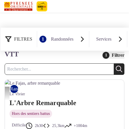
Pyrénées-Orientales Le Département
FILTRES
1
Randonnées
Services
21 résultats randonnées : Rando
VTT
Filtrer
1
Recherche
Rech
Rando VTT
Le Fajas, arbre remarquable - ©Garnements
Le Vivier
L'Arbre Remarquable
Hors des sentiers battus
Difficile
2h30
25,3km
+1004m